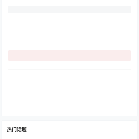
热门话题
2025最新50个AI宝藏工具！记得收藏！
01
今天也要挖App
·
25年12月5日
·
1评