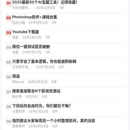
Photoshop软件+课程合集
02
社区小编
·
25年9月10日
·
1评
Youtube下载器
03
洛星
·
25年7月27日
·
1评
微信一键测试是否被删
04
洛星
·
25年7月27日
·
1评
只要学会了基本逻辑，你也能披荆斩棘
05
子羽语不渝（减肥版）
·
25年1月16日
·
0评
得道
06
何David
·
25年4月22日
·
0评
搜索直接聚合N个影视资源站
07
柚子茶
·
5月29日
·
0评
下班后的自由时光，你们都在干嘛？
08
小夏同学
·
25年5月23日
·
0评
强烈建议大家每周花一个小时整理房间，真的治愈
09
莫故事非
·
25年5月23日
·
0评
几个谷歌搜索指令
10