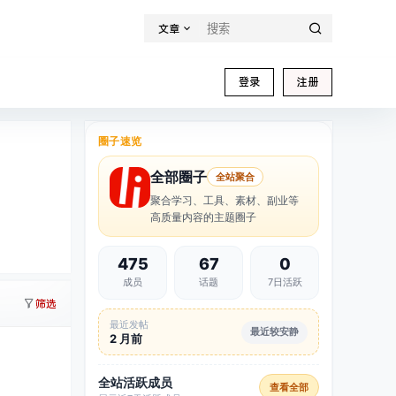
文章
登录
注册
全部圈子
圈子速览
全部圈子
全站聚合
聚合学习、工具、素材、副业等
高质量内容的主题圈子
475
67
0
成员
话题
7日活跃
筛选
最近发帖
最近较安静
2 月前
全站活跃成员
查看全部