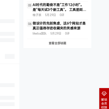
AI时代的勤奋不是”工作12小时”。
05
是”每天试3个新工具”。 工具差距=
效率差距=收入差距。 不主动尝鲜的
柚子茶
·
5月29日
·
0评
人，3 ……
做设计的先别焦虑，这6个网站才是
06
真正值得存进收藏夹的灵感来源
likeba团队
·
5月29日
·
0评
查看全部话题
解锁
会员
权限