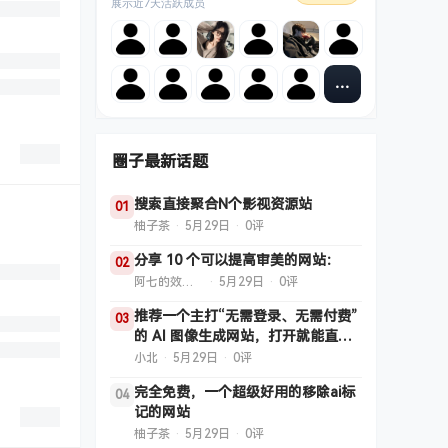
展示近7天活跃成员
圈子最新话题
搜索直接聚合N个影视资源站
01
柚子茶
·
5月29日
·
0评
分享 10 个可以提高审美的网站：
02
阿七的效率小黑屋
·
5月29日
·
0评
推荐一个主打“无需登录、无需付费”
03
的 AI 图像生成网站，打开就能直接
用。
小北
·
5月29日
·
0评
完全免费，一个超级好用的移除ai标
04
记的网站
柚子茶
·
5月29日
·
0评