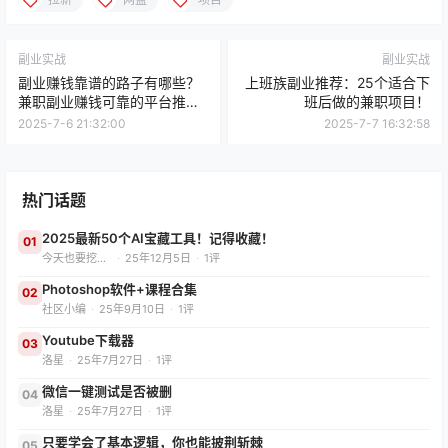
副业实战
副业实战
副业赚钱靠谱的路子有哪些？
上班族副业推荐：25个适合下
兼职副业赚钱可靠的平台推
班后做的兼职项目！
荐！
2025-7-6 21:32:00
2025-7-7 16:32:58
热门话题
2025最新50个AI宝藏工具！记得收藏！
01
今天也要挖App
·
25年12月5日
·
1评
Photoshop软件+课程合集
02
社区小编
·
25年9月10日
·
1评
Youtube下载器
03
洛星
·
25年7月27日
·
1评
微信一键测试是否被删
04
洛星
·
25年7月27日
·
1评
只要学会了基本逻辑，你也能披荆斩棘
05