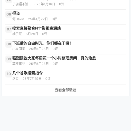
子羽语不渝（减肥版）
·
25年1月16日
·
0评
得道
06
何David
·
25年4月22日
·
0评
搜索直接聚合N个影视资源站
07
柚子茶
·
5月29日
·
0评
下班后的自由时光，你们都在干嘛？
08
小夏同学
·
25年5月23日
·
0评
强烈建议大家每周花一个小时整理房间，真的治愈
09
莫故事非
·
25年5月23日
·
0评
几个谷歌搜索指令
10
洛星
·
25年7月19日
·
0评
查看全部话题