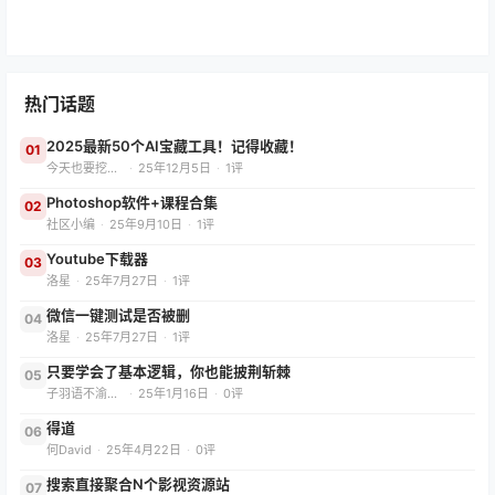
热门话题
2025最新50个AI宝藏工具！记得收藏！
01
今天也要挖App
·
25年12月5日
·
1评
Photoshop软件+课程合集
02
社区小编
·
25年9月10日
·
1评
Youtube下载器
03
洛星
·
25年7月27日
·
1评
微信一键测试是否被删
04
洛星
·
25年7月27日
·
1评
只要学会了基本逻辑，你也能披荆斩棘
05
子羽语不渝（减肥版）
·
25年1月16日
·
0评
得道
06
何David
·
25年4月22日
·
0评
搜索直接聚合N个影视资源站
07