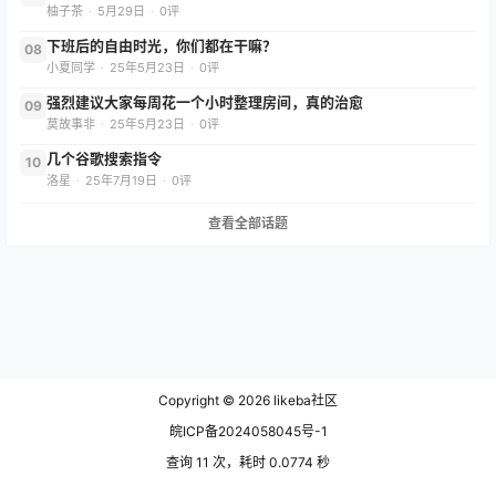
柚子茶
·
5月29日
·
0评
下班后的自由时光，你们都在干嘛？
08
小夏同学
·
25年5月23日
·
0评
强烈建议大家每周花一个小时整理房间，真的治愈
09
莫故事非
·
25年5月23日
·
0评
几个谷歌搜索指令
10
洛星
·
25年7月19日
·
0评
查看全部话题
Copyright © 2026
likeba社区
皖ICP备2024058045号-1
查询 11 次，耗时 0.0774 秒