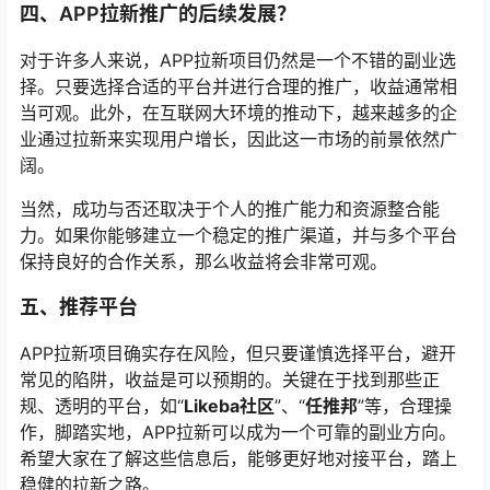
四、APP拉新推广的后续发展？
对于许多人来说，APP拉新项目仍然是一个不错的副业选
择。只要选择合适的平台并进行合理的推广，收益通常相
当可观。此外，在互联网大环境的推动下，越来越多的企
业通过拉新来实现用户增长，因此这一市场的前景依然广
阔。
当然，成功与否还取决于个人的推广能力和资源整合能
力。如果你能够建立一个稳定的推广渠道，并与多个平台
保持良好的合作关系，那么收益将会非常可观。
五、推荐平台
APP拉新项目确实存在风险，但只要谨慎选择平台，避开
常见的陷阱，收益是可以预期的。关键在于找到那些正
规、透明的平台，如“
Likeba社区
”、“
任推邦
”等，合理操
作，脚踏实地，APP拉新可以成为一个可靠的副业方向。
希望大家在了解这些信息后，能够更好地对接平台，踏上
稳健的拉新之路。