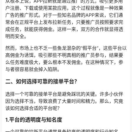
从根本上说，APP拉新就是通过推广的方式，吸引更多用
户注册、下载或使用某款应用，这个过程就像是一种效果
广告的推广形式。对于一些知名品牌的APP来说，它们通
常会在正规平台上发布拉新任务，只要推广员按照要求完
成任务，就能获得佣金。这样一来，双方的合作就显得透
明而安全。
然而，市场上也不乏一些鱼龙混杂的“假平台”，这些平台以
高佣金为诱饵，吸引那些不明真相的推广员参与，结果要
么任务难度极大，要么根本不发佣金。在这种情况下，参
与者很容易就会掉入陷阱。
二、
如何选择可靠的接单平台？
选择一个可靠的接单平台是避免踩坑的关键。许多小伙伴
因为选择不当，导致浪费了大量时间和精力。那么，究竟
该如何选择合适的平台呢？
1.平台的透明度与知名度
一个可靠的拉新平台通常具备较高的透明度和行业知名