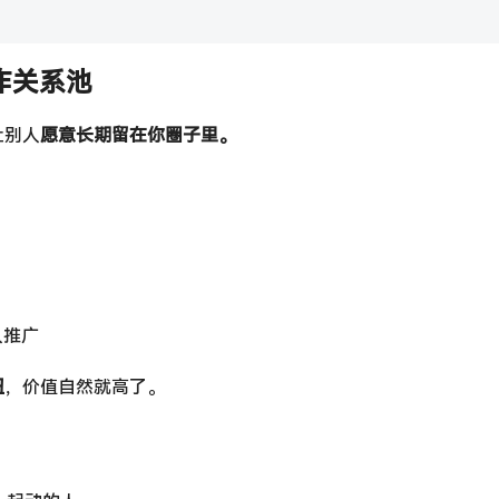
作关系池
让别人
愿意长期留在你圈子里。
人推广
纽
，价值自然就高了。