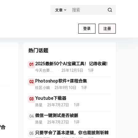
文章
登录
注册
热门话题
2025最新50个AI宝藏工具！记得收藏！
01
今天也要挖App
·
25年12月5日
·
1评
Photoshop软件+课程合集
02
社区小编
·
25年9月10日
·
1评
Youtube下载器
03
洛星
·
25年7月27日
·
1评
微信一键测试是否被删
04
洛星
·
25年7月27日
·
1评
/合
只要学会了基本逻辑，你也能披荆斩棘
05