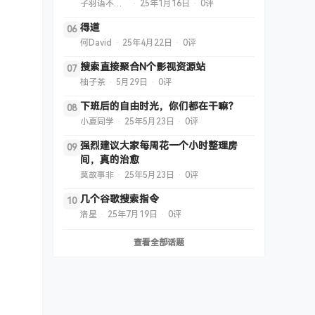
子羽语不渝（减肥版）
·
25年1月16日
·
0评
得道
06
何David
·
25年4月22日
·
0评
搜索直接聚合N个影视资源站
07
柚子茶
·
5月29日
·
0评
下班后的自由时光，你们都在干嘛？
08
小夏同学
·
25年5月23日
·
0评
强烈建议大家每周花一个小时整理房
09
间，真的治愈
莫故事非
·
25年5月23日
·
0评
几个谷歌搜索指令
10
洛星
·
25年7月19日
·
0评
查看全部话题