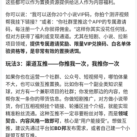
这些都可以作为置换资源提供给达人作为内容福利。
你可以说：“我可以送你20个小说VIP码，你拍个测评视频
帮我挂下链接？”或者：“你社群里推这个APP的专属邀请
码，每注册一个人你就得佣金。”这样你其实没花任何钱，
但对方获得了福利或变现通道。尤其在短剧、小说、拉新
项目领域，
提供专属邀请奖励、限量VIP兑换码、白名单体
验资格等，是非常有效的置换诱饵。
玩法3：渠道互推——你推我一次，我推你一次
如果你也在运营一个社群、公众号、短视频号，哪怕体量
不大，也可以做互推置换。比如你有一个副业类知识星
球，对方有一个兼职项目的社群；你发他那边的内容，他
帮你发一条你的带货信息。你做短剧推广，对方做小说带
货，你们互相视频挂个链接、轮播区挂个介绍，就能实现
精准粉丝流通。这种互推不一定非要粉丝对等，而是
领域
契合、内容风格一致即可
，核心是“用户能接受”。想做互
推，建议先通过平台如
BD邦
发布需求，或者自己建一个小
联盟互帮互推。