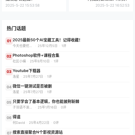
2025-5-22 15:53:58
2025-5-22 16:52:53
热门话题
2025最新50个AI宝藏工具！记得收藏！
01
今天也要挖App
·
25年12月5日
·
1评
Photoshop软件+课程合集
02
社区小编
·
25年9月10日
·
1评
Youtube下载器
03
洛星
·
25年7月27日
·
1评
微信一键测试是否被删
04
洛星
·
25年7月27日
·
1评
只要学会了基本逻辑，你也能披荆斩棘
05
子羽语不渝（减肥版）
·
25年1月16日
·
0评
得道
06
何David
·
25年4月22日
·
0评
搜索直接聚合N个影视资源站
07