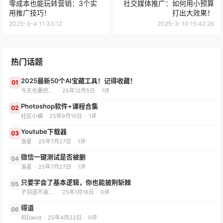
零成本也能玩转营销：3个实
社交媒体推广：如何用小预算
用推广技巧！
打出大效果！
2025-3-4 11:33:12
2025-3-10 15:42:26
热门话题
2025最新50个AI宝藏工具！记得收藏！
01
今天也要挖App
·
25年12月5日
·
1评
Photoshop软件+课程合集
02
社区小编
·
25年9月10日
·
1评
Youtube下载器
03
洛星
·
25年7月27日
·
1评
微信一键测试是否被删
04
洛星
·
25年7月27日
·
1评
只要学会了基本逻辑，你也能披荆斩棘
05
子羽语不渝（减肥版）
·
25年1月16日
·
0评
得道
06
何David
·
25年4月22日
·
0评