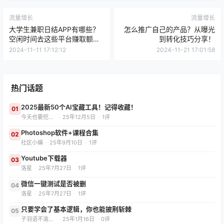
流量增长
流量增长
大学生兼职日结APP有哪些？
怎么推广自己的产品？从曝光
空闲时间去这些平台赚取额外
到转化技巧分享！
收入！
2024-11-11 17:12:12
2024-11-21 17:01:58
热门话题
2025最新50个AI宝藏工具！记得收藏！
01
今天也要挖App
·
25年12月5日
·
1评
Photoshop软件+课程合集
02
社区小编
·
25年9月10日
·
1评
Youtube下载器
03
洛星
·
25年7月27日
·
1评
微信一键测试是否被删
04
洛星
·
25年7月27日
·
1评
只要学会了基本逻辑，你也能披荆斩棘
05
子羽语不渝（减肥版）
·
25年1月16日
·
0评