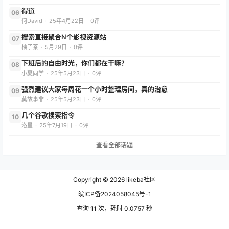
得道
06
何David
·
25年4月22日
·
0评
搜索直接聚合N个影视资源站
07
柚子茶
·
5月29日
·
0评
下班后的自由时光，你们都在干嘛？
08
小夏同学
·
25年5月23日
·
0评
强烈建议大家每周花一个小时整理房间，真的治愈
09
莫故事非
·
25年5月23日
·
0评
几个谷歌搜索指令
10
洛星
·
25年7月19日
·
0评
查看全部话题
Copyright © 2026
likeba社区
皖ICP备2024058045号-1
查询 11 次，耗时 0.0757 秒