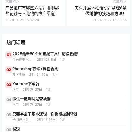
流量增长
流量增长
产品推广有哪些方法？聊聊那
怎么开展地推活动？整理6条
些花钱与不花钱的推广渠道
做地推的技巧和方法！
2024-9-26 16:37:24
2024-9-27 18:01:36
热门话题
2025最新50个AI宝藏工具！记得收藏！
01
今天也要挖App
·
25年12月5日
·
1评
Photoshop软件+课程合集
02
社区小编
·
25年9月10日
·
1评
Youtube下载器
03
洛星
·
25年7月27日
·
1评
微信一键测试是否被删
04
洛星
·
25年7月27日
·
1评
只要学会了基本逻辑，你也能披荆斩棘
05
子羽语不渝（减肥版）
·
25年1月16日
·
0评
得道
06