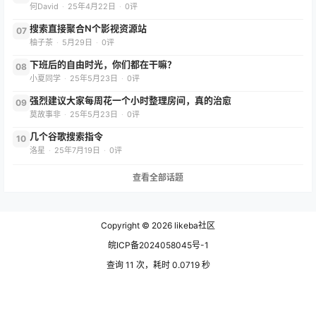
何David
·
25年4月22日
·
0评
搜索直接聚合N个影视资源站
07
柚子茶
·
5月29日
·
0评
下班后的自由时光，你们都在干嘛？
08
小夏同学
·
25年5月23日
·
0评
强烈建议大家每周花一个小时整理房间，真的治愈
09
莫故事非
·
25年5月23日
·
0评
几个谷歌搜索指令
10
洛星
·
25年7月19日
·
0评
查看全部话题
Copyright © 2026
likeba社区
皖ICP备2024058045号-1
查询 11 次，耗时 0.0719 秒